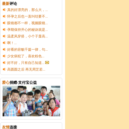
最新
评论
真的好漂亮的，那么大，...
怀孕之后也一直纠结要不...
眼镜都不一样，视频眼镜...
孕期保持开心的秘诀就是...
温柔风穿搭，小个子显高...
啊！...
好看的容貌千篇一律，勾...
少女病犯了，喜欢粉色...
好不好，只有自己知道...
高圆圆之后 再无周芷若...
爱心
捐赠-支付宝公益
友情
连接