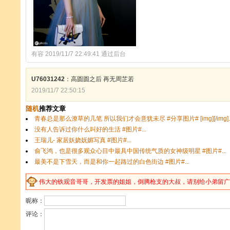
有容 2019/11/7 22:49:41 通过后台
U76031242
：高圆圆之后 再无周芷若
2019/11/7 22:50:15
伟大的
铁
观音哥哥，开发票的姐姐，倒腾
枪
支的大叔，请别给小弟留广告
昵称：
评论：