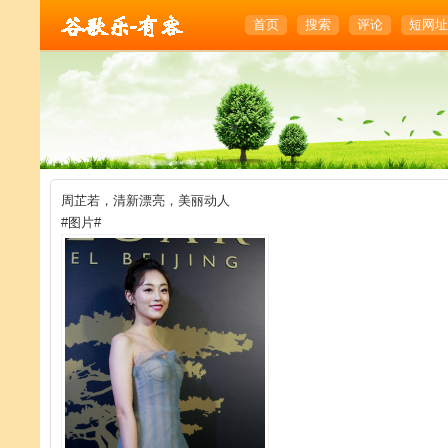
首页
搜索
评论
短网址
周芷若，清新漂亮，美丽动人
#图片#