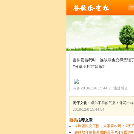
乐-有容
首
当你爱着我时，连软弱也变得坚强
#分享图片##音乐#
有容 2018/12/6 15:44:25 通过后台
高仟文化
：卓尔不群的气质！像花一样
2018/12/6 15:44:54