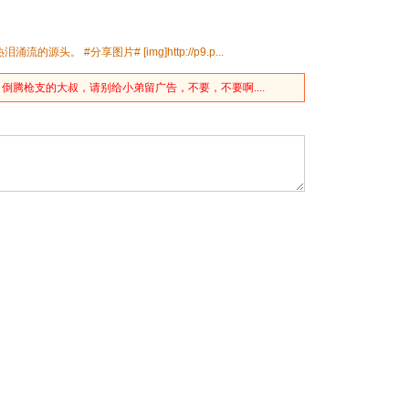
，倒腾
枪
支的大叔，请别给小弟留广告，不要，不要啊....