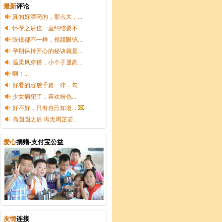
最新
评论
真的好漂亮的，那么大，...
怀孕之后也一直纠结要不...
眼镜都不一样，视频眼镜...
孕期保持开心的秘诀就是...
温柔风穿搭，小个子显高...
啊！...
好看的容貌千篇一律，勾...
少女病犯了，喜欢粉色...
好不好，只有自己知道...
高圆圆之后 再无周芷若...
爱心
捐赠-支付宝公益
友情
连接