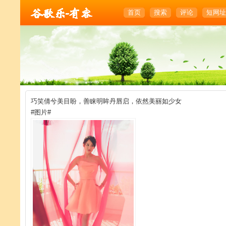
首页
搜索
评论
短网址
巧笑倩兮美目盼，善睐明眸丹唇启，依然美丽如少女
#图片#