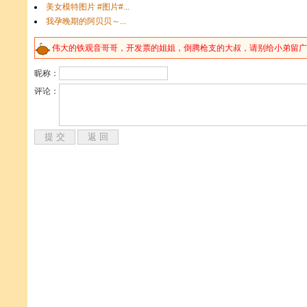
伟大的
铁
观音哥哥，开发票的姐姐，倒腾
枪
支的大叔，请别给小弟留广告
昵称：
评论：