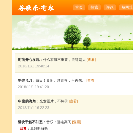
首页
搜索
评论
短网址
时尚开心发现
：什么衣服不重要，关键是大
[查看]
2018/11/1 19:48:14
削你飞刀
：白日！莫闲。过青春，不再来。
[查看]
2018/11/1 19:41:20
申宝的海角
：光发图片，不标价
[查看]
2018/11/1 16:22:23
醉饮千觞不知愁
：音乐：远走高飞
[查看]
回复
：真好听好听