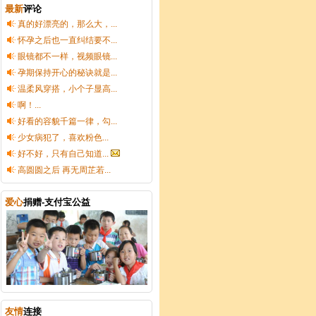
最新
评论
真的好漂亮的，那么大，...
怀孕之后也一直纠结要不...
眼镜都不一样，视频眼镜...
孕期保持开心的秘诀就是...
温柔风穿搭，小个子显高...
啊！...
好看的容貌千篇一律，勾...
少女病犯了，喜欢粉色...
好不好，只有自己知道...
高圆圆之后 再无周芷若...
爱心
捐赠-支付宝公益
友情
连接