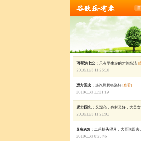
乐-有容
首
丐帮洪七公
：只有学生穿的才算纯洁
[
2018/11/3 11:25:10
远方国忠
：热汽腾腾椹滿杯
[查看]
2018/11/3 11:21:19
远方国忠
：又漂亮，身材又好，大美
2018/11/3 11:21:01
臭虫928
：二弟抬头望月，大哥说回去
2018/11/3 8:23:46