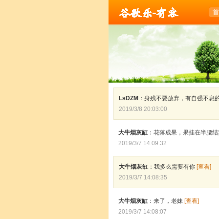
乐-有容
首
LsDZM
：身残不要放弃，有自强不息
2019/3/8 20:03:00
大牛烟灰缸
：花落成果，果挂在半腰
2019/3/7 14:09:32
大牛烟灰缸
：我多么需要有你
[查看]
2019/3/7 14:08:35
大牛烟灰缸
：来了，老妹
[查看]
2019/3/7 14:08:07