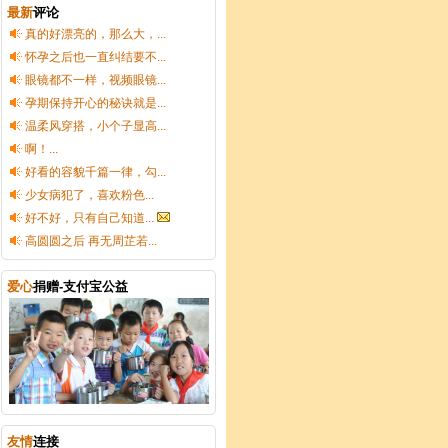
最新
评论
真的好漂亮的，那么大，...
怀孕之后也一直纠结要不...
眼镜都不一样，视频眼镜...
孕期保持开心的秘诀就是...
温柔风穿搭，小个子显高...
啊！...
好看的容貌千篇一律，勾...
少女病犯了，喜欢粉色...
好不好，只有自己知道...
高圆圆之后 再无周芷若...
爱心
捐赠-支付宝公益
友情
连接