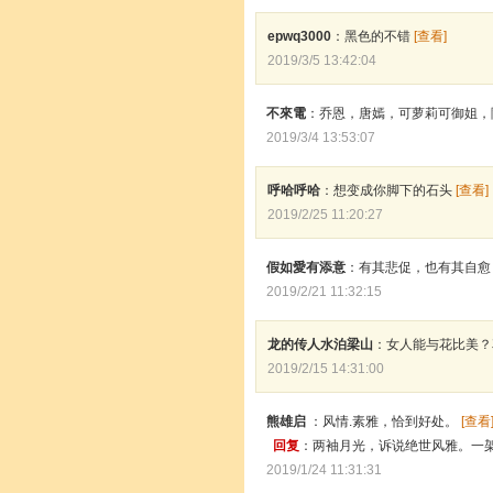
epwq3000
：黑色的不错
[查看]
2019/3/5 13:42:04
不來電
：乔恩，唐嫣，可萝莉可御姐，
2019/3/4 13:53:07
呼哈呼哈
：想变成你脚下的石头
[查看]
2019/2/25 11:20:27
假如愛有添意
：有其悲促，也有其自
2019/2/21 11:32:15
龙的传人水泊梁山
：女人能与花比美
2019/2/15 14:31:00
熊雄启
：风情.素雅，恰到好处。
[查看
回复
：两袖月光，诉说绝世风雅。一
2019/1/24 11:31:31