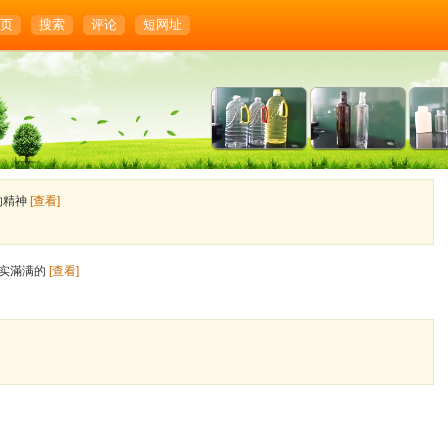
页
搜索
评论
短网址
的精神
[查看]
结实滿满的
[查看]