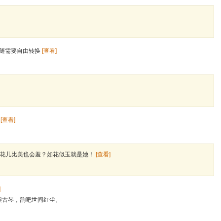
随需要自由转换
[查看]
愈
[查看]
？花儿比美也会羞？如花似玉就是她！
[查看]
]
架古琴，韵吧世间红尘。