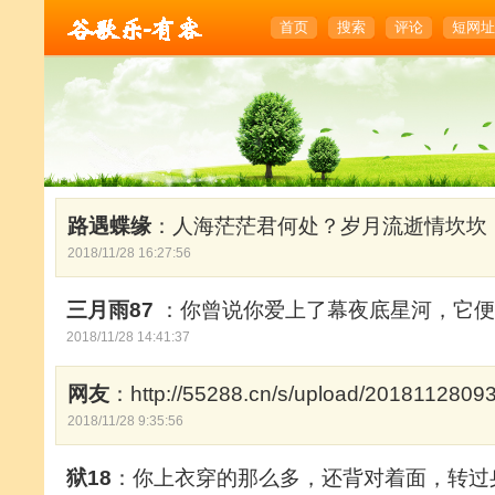
首页
搜索
评论
短网址
路遇蝶缘
：人海茫茫君何处？岁月流逝情坎坎
2018/11/28 16:27:56
三月雨87
：​你曾说你爱上了幕夜底星河，它
2018/11/28 14:41:37
网友
：http://55288.cn/s/upload/201811280
2018/11/28 9:35:56
狱18
：你上衣穿的那么多，还背对着面，转过